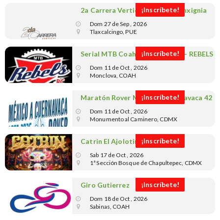
¡Inscríbete!
2a Carrera Vertical WellVitae Inxignia
Dom 27 de Sep , 2026
Tlaxcalcingo, PUE
¡Inscríbete!
Serial MTB Coahuila - 9a Etapa - REBELS
RC
Dom 11 de Oct , 2026
Monclova, COAH
¡Inscríbete!
Maratón Rover México a Cuernavaca 42
& 31 KM
Dom 11 de Oct , 2026
Monumento al Caminero, CDMX
¡Inscríbete!
Catrin El Ajolotin 5K
Sab 17 de Oct , 2026
1ª Sección Bosque de Chapultepec, CDMX
¡Inscríbete!
Giro Gutierrez
Dom 18 de Oct , 2026
Sabinas, COAH