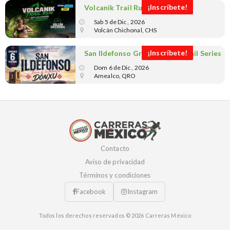
¡Inscríbete!
Volcanik Trail Run 2026
Sab 5 de Dic , 2026
Volcán Chichonal, CHS
¡Inscríbete!
San Ildefonso Green Walker Trail Series
Dom 6 de Dic , 2026
Amealco, QRO
Contacto
Aviso de privacidad
Términos y condiciones
Facebook
Instagram
Todos los derechos reservados © 2026 Carreras México