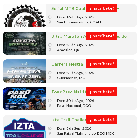
¡Inscríbete!
Serial MTB Coahuila - 7a Etapa -
BUITRES
Dom 16 de Ago , 2026
San Buenaventura, COAH
¡Inscríbete!
Ultra Maratón Amealco Bosques de
Niebla Green Walker Trail Series
Dom 23 de Ago , 2026
Amealco, QRO
¡Inscríbete!
Carrera Hestia
Dom 23 de Ago , 2026
Cuernavaca, MOR
¡Inscríbete!
Tour Paso Nal 100k
Dom 30 de Ago , 2026
Paso Nacional, DGO
¡Inscríbete!
Izta Trail Challenge
Dom 6 de Sep , 2026
San Rafael Tlalmanalco, EDO MEX