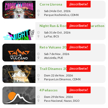
¡Inscríbete!
Corre Llorona
Sab 24 de Oct , 2026
Parque Xochimilco, CDMX
¡Inscríbete!
Night Run & Rock La Paz, Half Marathon
2026
Sab 31 de Oct , 2026
La Paz, BCS
¡Inscríbete!
Reto Vulcano 2026
Sab 7 de Nov , 2026
Atzizintla, PUE
¡Inscríbete!
Trail Dinamos 2026
Dom 22 de Nov , 2026
Parque Los Dinamos, CDMX
¡Inscríbete!
4 Peñascos
Dom 29 de Nov , 2026
Paso Nacional, Nazas, DGO