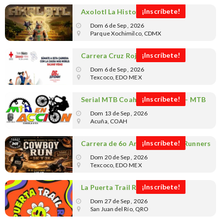
¡Inscríbete!
Axolotl La Historia La Carrera
Dom 6 de Sep , 2026
Parque Xochimilco, CDMX
¡Inscríbete!
Carrera Cruz Roja Texcoco
Dom 6 de Sep , 2026
Texcoco, EDO MEX
¡Inscríbete!
Serial MTB Coahuila - 8a Etapa - MTB
EN ACCION
Dom 13 de Sep , 2026
Acuña, COAH
¡Inscríbete!
Carrera de 6o Aniversario MIT Runners
Texcoco
Dom 20 de Sep , 2026
Texcoco, EDO MEX
¡Inscríbete!
La Puerta Trail Race 2026
Dom 27 de Sep , 2026
San Juan del Río, QRO